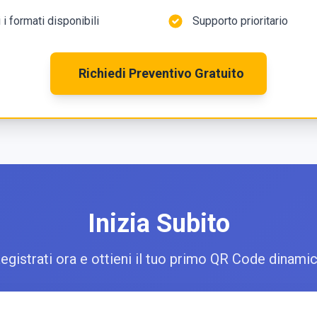
i i formati disponibili
Supporto prioritario
Richiedi Preventivo Gratuito
Inizia Subito
egistrati ora e ottieni il tuo primo QR Code dinami