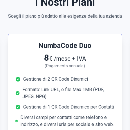
I Nostri Piani
umbaCard, hai 10 card multi-uso che ti permettono, grazie alla t
on un solo tocco dello smartphone tutte le informazioni dei tuoi co
er stampare e ristampare i biglietti da visita in continuazione. In
Scegli il piano più adatto alle esigenze della tua azienda
ai il pacchetto NumbaCode Standard gratuito per il primo anno.
 vantaggi e trasformare il tuo biglietto da visita in uno strumento i
NumbaCode Duo
8
€ /mese + IVA
(Pagamento annuale)
Gestione di 2 QR Code Dinamici
Formato: Link URL, o file Max 1MB (PDF,
JPEG, NPG)
Gestione di 1 QR Code Dinamico per Contatti
Diversi campi per contatti come telefono e
indirizzo, e diversi urls per socials e sito web.