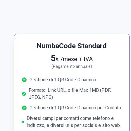
Tuttavia, con N
di trasferire c
evitando di dov
NumbaCard, avr
scoprire tutti i
moderno.
NumbaCode Standard
5
€ /mese + IVA
(Pagamento annuale)
Gestione di 1 QR Code Dinamico
Formato: Link URL, o file Max 1MB (PDF,
JPEG, NPG)
Gestione di 1 QR Code Dinamico per Contatti
Diversi campi per contatti come telefono e
indirizzo, e diversi urls per socials e sito web.