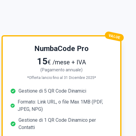
ecnologia NFC,
ntatti,
oltre, con
Clicca qui
per
nterattivo e
VALUE
NumbaCode Pro
15
€ /mese + IVA
(Pagamento annuale)
*Offerta lancio fino al 31 Dicembre 2025*
Gestione di 5 QR Code Dinamici
Formato: Link URL, o file Max 1MB (PDF,
JPEG, NPG)
Gestione di 1 QR Code Dinamico per
Contatti