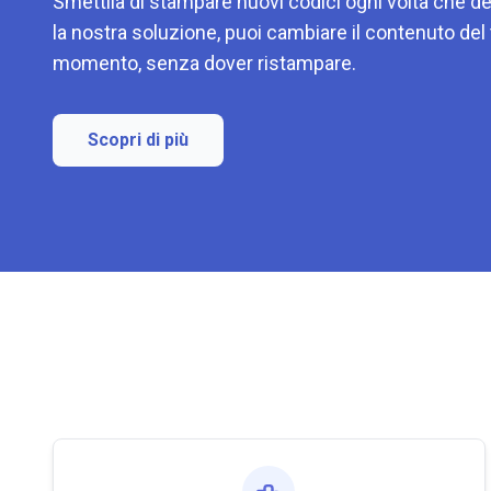
Smettila di stampare nuovi codici ogni volta che de
la nostra soluzione, puoi cambiare il contenuto del
momento, senza dover ristampare.
Scopri di più